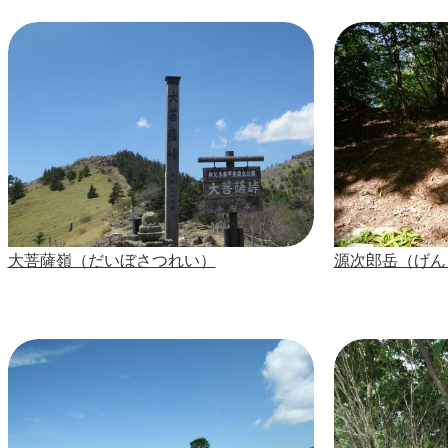
大菩薩嶺（だいぼさつれい）
源次郎岳（げん