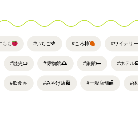
すもも
#いちご
🍓
#ころ柿
#ワイナリ
#歴史
📜
#博物館
🕰
#旅館
🛏
#ホテル

#飲食
🍚
#みやげ店
🛍
#一般店舗
🏬
#