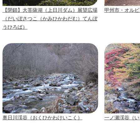
【閉鎖】大菩薩湖（上日川ダム）展望広場
甲州市・オルビ
（だいぼさつこ（かみひかわだむ）てんぼ
うひろば）
奥日川渓谷（おくひかわけいこく）
一ノ瀬渓谷（い