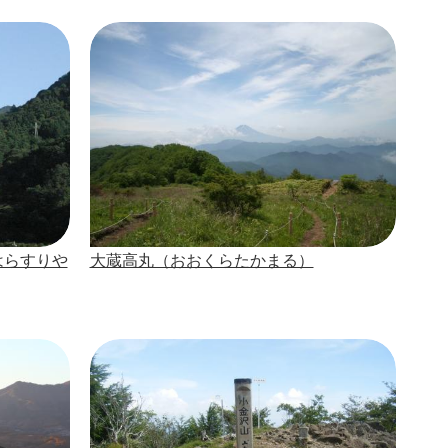
はらすりや
大蔵高丸（おおくらたかまる）