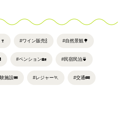
ー
🍷
#ワイン販売
🍾
#自然景観
🌳

#ペンション
🏡
#民宿民泊
🍵
体験施設
🎟
#レジャー
🏃
#交通
🚌