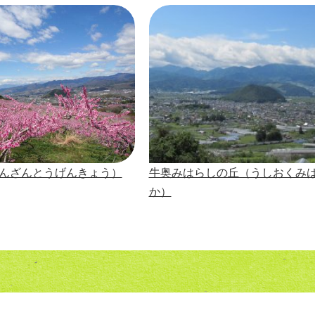
んざんとうげんきょう）
牛奥みはらしの丘（うしおくみ
か）