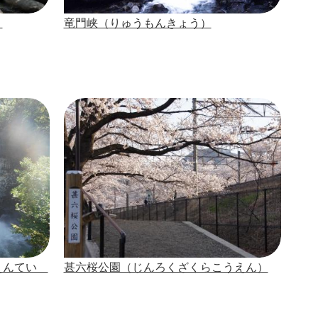
）
竜門峡（りゅうもんきょう）
えんてい
甚六桜公園（じんろくざくらこうえん）