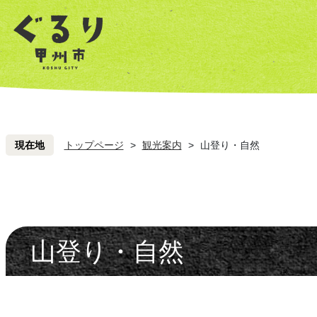
ペ
こ
ペ
こ
ー
こ
ー
こ
ジ
を
ジ
を
の
読
の
読
先
み
先
み
頭
飛
頭
飛
ば
ば
し
し
現在地
トップページ
>
観光案内
>
山登り・自然
て
て
本
本
文
文
へ
へ
山登り・自然