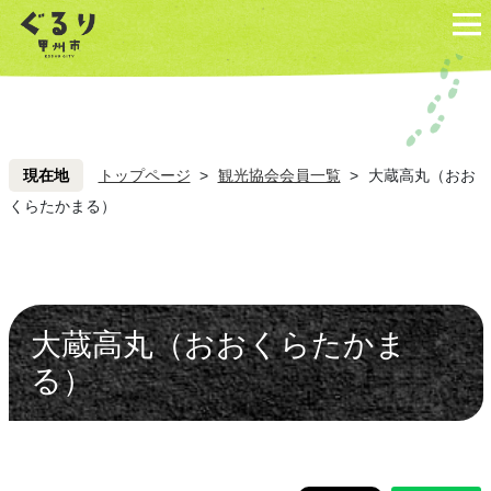
ペ
こ
ペ
こ
ー
こ
ー
こ
ジ
を
ジ
を
の
読
の
読
先
み
先
み
頭
飛
頭
飛
現在地
トップページ
>
観光協会会員一覧
>
大蔵高丸（おお
ば
ば
くらたかまる）
し
し
て
て
本
本
文
文
大蔵高丸（おおくらたかま
へ
へ
る）