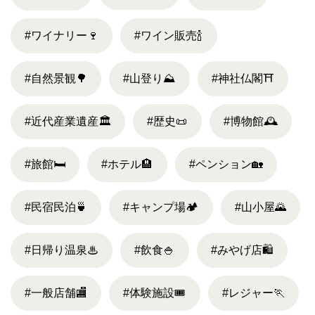
#ワイナリー
🍷
#ワイン販売
🍾
#自然景観
🌳
#山登り
⛰
#神社仏閣
⛩
#近代産業遺産
🏛
#歴史
📜
#博物館
🕰
#旅館
🛏
#ホテル
🏨
#ペンション
🏡
#民宿民泊
🍵
#キャンプ場
🏕
#山小屋
🌄
#日帰り温泉
♨
#飲食
🍚
#みやげ店
🛍
#一般店舗
🏬
#体験施設
🎟
#レジャー
🏃