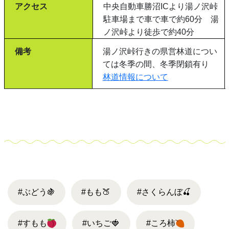
アクセス
中央自動車勝沼ICより湯ノ沢峠
駐車場まで車で車で約60分 湯
ノ沢峠より徒歩で約40分
備考
湯ノ沢峠行きの県営林道につい
ては冬季の間、冬季閉鎖有り
​林道情報について
#ぶどう
🍇
#もも
🍑
#さくらんぼ
🍒
#すもも
#いちご
🍓
#ころ柿