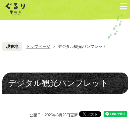
ペ
こ
ペ
こ
ー
こ
ー
こ
ジ
を
ジ
を
の
読
の
読
先
み
先
み
頭
飛
頭
飛
現在地
トップページ
>
デジタル観光パンフレット
ば
ば
し
し
て
て
本
本
デジタル観光パンフレット
文
文
へ
へ
公開日：2026年3月25日更新