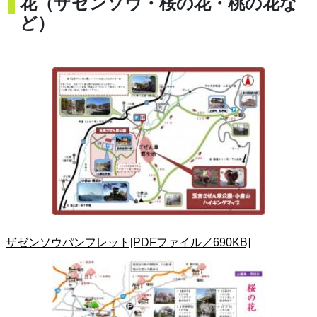
花（ザゼンソウ・桜の花・桃の花な
ど）
ザゼンソウパンフレット[PDFファイル／690KB]