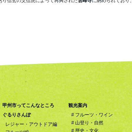
あり信玄の父信虎によって再興された
雲峰寺
に納められており
甲州市ってこんなところ
観光案内
ぐるりさんぽ
# フルーツ・ワイン
# 山登り・自然
レジャー・アウトドア編
# 歴史・文化