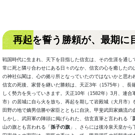
再起を誓う勝頼が、最期に
戦国時代に生まれ、天下を目指した信玄は、その生涯を通し
常に死と隣り合わせにある日々のなか、信玄の心を癒したの
の神社仏閣は、心の拠り所となっていたのではないかと思わ
信玄の死後、家督を継いだ勝頼は、天正3年（1575年）、
しく勢力を失っていきます。天正10年（1582年）3月、連
市）の居城に自ら火を放ち、再起を期して岩殿城（大月市）
田野の地で嫡男信勝や家臣とともに自決。甲斐武田家嫡流の
しかし、武田軍の陣頭に掲げられた、信玄直筆と言われる「
山の旗とも言われる「
孫子の旗
」、さらには後冷泉天皇から