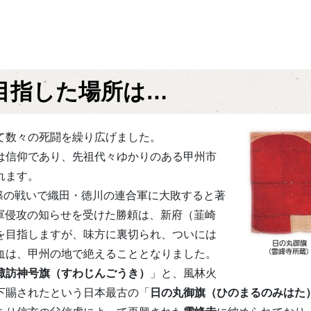
目指した場所は…
て数々の死闘を繰り広げました。
は信仰であり、先祖代々ゆかりのある甲州市
れます。
長篠の戦いで織田・徳川の連合軍に大敗すると著
合軍侵攻の知らせを受けた勝頼は、新府（韮崎
を目指しますが、味方に裏切られ、ついには
血は、甲州の地で絶えることとなりました。
諏訪神号旗（すわじんごうき）
」と、風林火
下賜されたという日本最古の「
日の丸御旗（ひのまるのみはた