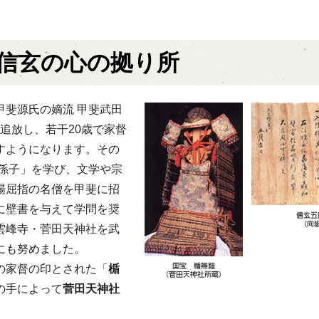
 信玄の心の拠り所
甲斐源氏の嫡流 甲斐武田
と追放し、若干20歳で家督
すようになります。その
孫子」を学び、文学や宗
場屈指の名僧を甲斐に招
に壁書を与えて学問を奨
雲峰寺・菅田天神社を武
にも努めました。
の家督の印とされた「
楯
の手によって
菅田天神社