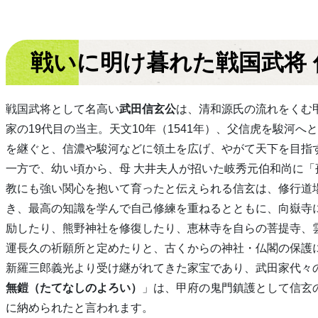
戦いに明け暮れた戦国武将
戦国武将として名高い
武田信玄公
は、清和源氏の流れをくむ
家の19代目の当主。天文10年（1541年）、父信虎を駿河へ
を継ぐと、信濃や駿河などに領土を広げ、やがて天下を目指
一方で、幼い頃から、母 大井夫人が招いた岐秀元伯和尚に「
教にも強い関心を抱いて育ったと伝えられる信玄は、修行道
き、最高の知識を学んで自己修練を重ねるとともに、向嶽寺
励したり、熊野神社を修復したり、恵林寺を自らの菩提寺、
運長久の祈願所と定めたりと、古くからの神社・仏閣の保護
新羅三郎義光より受け継がれてきた家宝であり、武田家代々
無鎧（たてなしのよろい）
」は、甲府の鬼門鎮護として信玄
に納められたと言われます。