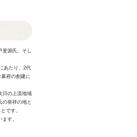
甲斐源氏、そし
にあたり、2代
倉幕府の創建に
吹川の上流地域
氏の発祥の地と
ことです。
います。