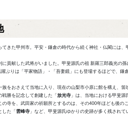
地
ってきた甲州市。平安・鎌倉の時代から続く神社・仏閣には、
に貢献した武将がいました。甲斐源氏の祖 新羅三郎義光の孫
その活躍ぶりは「平家物語」・「吾妻鏡」にも登場するほどで、鎌
一族をおさえて当地に入り、現在の山梨市小原に館を構え、笛
の戦勝を記念して創建した「
放光寺
」は、当地における甲斐源
の寺を、武田家の祈願所とするのは、その400年ほども後の
とした「
雲峰寺
」など、甲斐源氏ゆかりの史跡が多く残されて