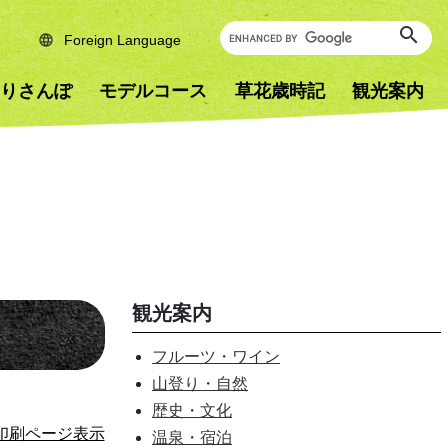
Foreign Language
りさんぽ
モデルコース
草花歳時記
観光案内
観光案内
フルーツ・ワイン
山登り・自然
歴史・文化
印刷ページ表示
温泉・宿泊