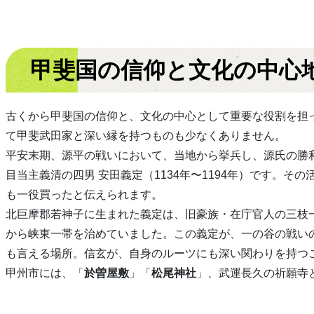
甲斐国の信仰と文化の中心
古くから甲斐国の信仰と、文化の中心として重要な役割を担
て甲斐武田家と深い縁を持つものも少なくありません。
平安末期、源平の戦いにおいて、当地から挙兵し、源氏の勝利
目当主義清の四男 安田義定（1134年〜1194年）です。
も一役買ったと伝えられます。
北巨摩郡若神子に生まれた義定は、旧豪族・在庁官人の三枝
から峡東一帯を治めていました。この義定が、一の谷の戦い
も言える場所。信玄が、自身のルーツにも深い関わりを持つこ
甲州市には、「
於曽屋敷
」「
松尾神社
」、武運長久の祈願寺