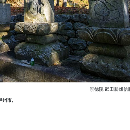
景徳院 武田勝頼信
甲州市。