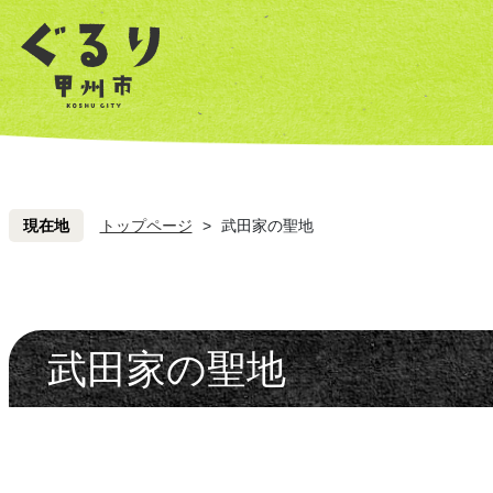
ペ
こ
ペ
こ
ー
こ
ー
こ
ジ
を
ジ
を
の
読
の
読
先
み
先
み
頭
飛
頭
飛
ば
ば
し
し
現在地
トップページ
>
武田家の聖地
て
て
本
本
文
文
へ
へ
武田家の聖地