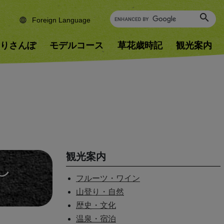
Foreign Language
りさんぽ
モデルコース
草花歳時記
観光案内
観光案内
し
フルーツ・ワイン
山登り・自然
歴史・文化
温泉・宿泊