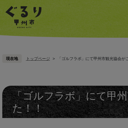
ペ
こ
ペ
こ
ー
こ
ー
こ
ジ
を
ジ
を
の
読
の
読
先
み
先
み
頭
飛
頭
飛
ば
ば
し
し
現在地
トップページ
>
「ゴルフラボ」にて甲州市観光協会が
て
て
本
本
文
文
へ
へ
「ゴルフラボ」にて甲州
た！！