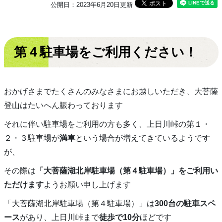
公開日：2023年6月20日更新
第４駐車場をご利用ください！
おかげさまでたくさんのみなさまにお越しいただき、大菩薩
登山はたいへん賑わっております
それに伴い駐車場をご利用の方も多く、上日川峠の第１・
２・３駐車場が
満車
という場合が増えてきているようです
が、
その際は
「大菩薩湖北岸駐車場（第４駐車場）」をご利用い
ただけます
ようお願い申し上げます
「大菩薩湖北岸駐車場（第４駐車場）」は
300台の駐車スペ
ース
があり、上日川峠まで
徒歩で10分
ほどです