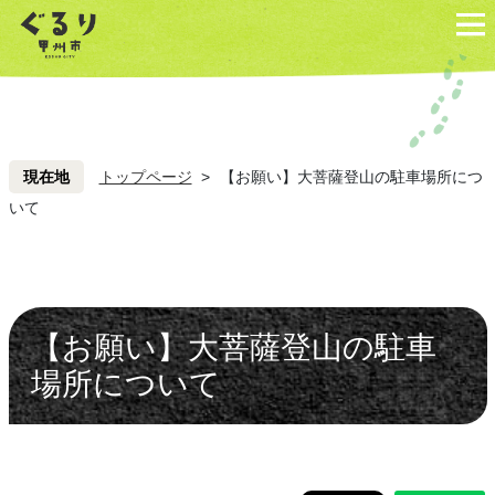
ペ
こ
ペ
こ
ー
こ
ー
こ
ジ
を
ジ
を
の
読
の
読
先
み
先
み
頭
飛
頭
飛
現在地
トップページ
>
【お願い】大菩薩登山の駐車場所につ
ば
ば
いて
し
し
て
て
本
本
文
文
【お願い】大菩薩登山の駐車
へ
へ
場所について