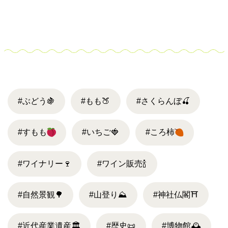
#ぶどう
🍇
#もも
🍑
#さくらんぼ
🍒
#すもも
#いちご
🍓
#ころ柿
#ワイナリー
🍷
#ワイン販売
🍾
#自然景観
🌳
#山登り
⛰
#神社仏閣
⛩
#近代産業遺産
🏛
#歴史
📜
#博物館
🕰