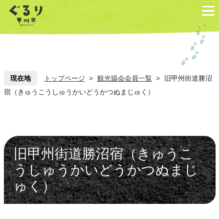
ペ
こ
ペ
こ
ー
こ
ー
こ
ジ
を
ジ
を
の
読
の
読
先
み
先
み
頭
飛
頭
飛
現在地
トップページ
>
観光協会会員一覧
>
旧甲州街道勝沼
ば
ば
宿（きゅうこうしゅうかいどうかつぬまじゅく）
し
し
て
て
本
本
文
文
旧甲州街道勝沼宿（きゅうこ
へ
へ
うしゅうかいどうかつぬまじ
ゅく）