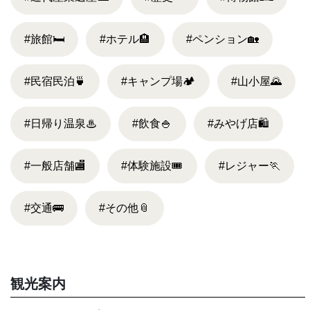
#旅館
🛏
#ホテル
🏨
#ペンション
🏡
#民宿民泊
🍵
#キャンプ場
🏕
#山小屋
🌄
#日帰り温泉
♨
#飲食
🍚
#みやげ店
🛍
#一般店舗
🏬
#体験施設
🎟
#レジャー
🏃
#交通
🚌
#その他
📎
観光案内