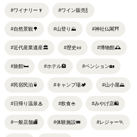
#ワイナリー
🍷
#ワイン販売
🍾
#自然景観
🌳
#山登り
⛰
#神社仏閣
⛩
#近代産業遺産
🏛
#歴史
📜
#博物館
🕰
#旅館
🛏
#ホテル
🏨
#ペンション
🏡
#民宿民泊
🍵
#キャンプ場
🏕
#山小屋
🌄
#日帰り温泉
♨
#飲食
🍚
#みやげ店
🛍
#一般店舗
🏬
#体験施設
🎟
#レジャー
🏃