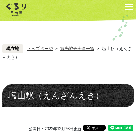
ペ
こ
ペ
こ
ー
こ
ー
こ
ジ
を
ジ
を
の
読
の
読
先
み
先
み
頭
飛
頭
飛
現在地
トップページ
>
観光協会会員一覧
>
塩山駅（えんざ
ば
ば
んえき）
し
し
て
て
本
本
文
文
塩山駅（えんざんえき）
へ
へ
公開日：2022年12月26日更新