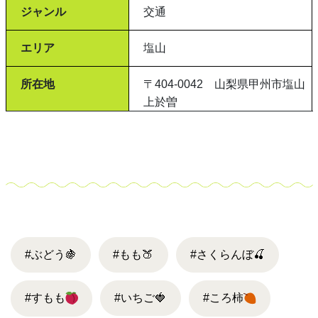
ジャンル
交通
エリア
塩山
所在地
〒404-0042 山梨県甲州市塩山
上於曽
#ぶどう
🍇
#もも
🍑
#さくらんぼ
🍒
#すもも
#いちご
🍓
#ころ柿