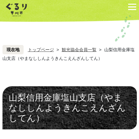
ペ
こ
ペ
こ
ー
こ
ー
こ
ジ
を
ジ
を
の
読
の
読
先
み
先
み
頭
飛
頭
飛
現在地
トップページ
>
観光協会会員一覧
>
山梨信用金庫塩
ば
ば
山支店（やまなししんようきんこえんざんしてん）
し
し
て
て
本
本
文
文
山梨信用金庫塩山支店（やま
へ
へ
なししんようきんこえんざん
してん）