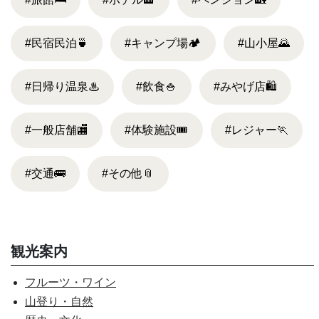
#民宿民泊
🍵
#キャンプ場
🏕
#山小屋
🌄
#日帰り温泉
♨
#飲食
🍚
#みやげ店
🛍
#一般店舗
🏬
#体験施設
🎟
#レジャー
🏃
#交通
🚌
#その他
📎
観光案内
フルーツ・ワイン
山登り・自然