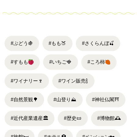
#ぶどう
🍇
#もも
🍑
#さくらんぼ
🍒
#すもも
#いちご
🍓
#ころ柿
#ワイナリー
🍷
#ワイン販売
🍾
#自然景観
🌳
#山登り
⛰
#神社仏閣
⛩
#近代産業遺産
🏛
#歴史
📜
#博物館
🕰
#旅館
🛏
#ホテル
🏨
#ペンション
🏡