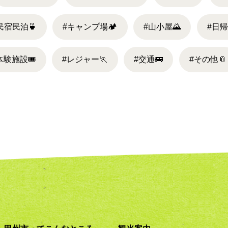
民宿民泊
🍵
#キャンプ場
🏕
#山小屋
🌄
#日
体験施設
🎟
#レジャー
🏃
#交通
🚌
#その他
📎