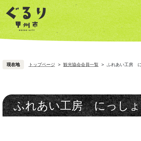
ペ
こ
ペ
こ
ー
こ
ー
こ
ジ
を
ジ
を
の
読
の
読
先
み
先
み
頭
飛
頭
飛
ば
ば
し
し
現在地
トップページ
>
観光協会会員一覧
>
ふれあい工房 
て
て
本
本
文
文
へ
へ
ふれあい工房 にっしょ