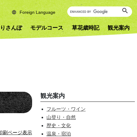
Foreign Language
りさんぽ
モデルコース
草花歳時記
観光案内
観光案内
フルーツ・ワイン
山登り・自然
歴史・文化
印刷ページ表示
温泉・宿泊