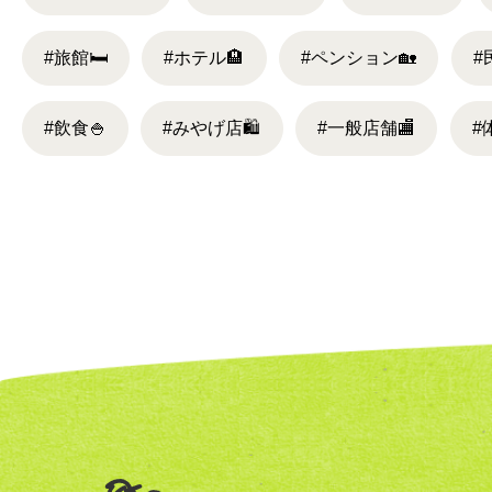
#旅館
🛏
#ホテル
🏨
#ペンション
🏡
#
#飲食
🍚
#みやげ店
🛍
#一般店舗
🏬
#