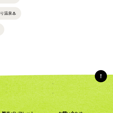
帰り温泉
♨