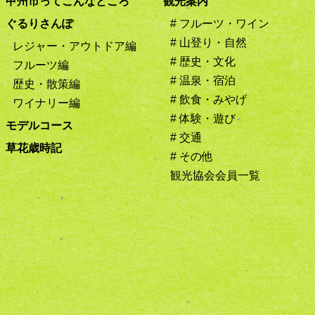
甲州市ってこんなところ
観光案内
ぐるりさんぽ
# フルーツ・ワイン
# 山登り・自然
レジャー・アウトドア編
# 歴史・文化
フルーツ編
# 温泉・宿泊
歴史・散策編
# 飲食・みやげ
ワイナリー編
# 体験・遊び
モデルコース
# 交通
草花歳時記
# その他
観光協会会員一覧