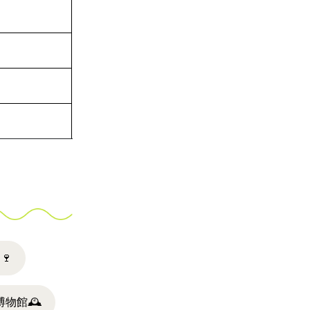
ー
🍷
博物館
🕰