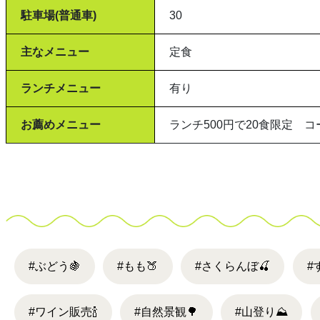
駐車場(普通車)
30
主なメニュー
定食
ランチメニュー
有り
お薦めメニュー
ランチ500円で20食限定 
#ぶどう
🍇
#もも
🍑
#さくらんぼ
🍒
#
#ワイン販売
🍾
#自然景観
🌳
#山登り
⛰