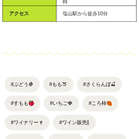
時
アクセス
塩山駅から徒歩10分
#ぶどう
🍇
#もも
🍑
#さくらんぼ
🍒
#すもも
#いちご
🍓
#ころ柿
#ワイナリー
🍷
#ワイン販売
🍾