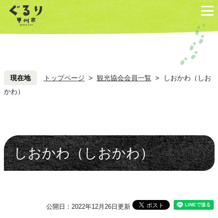
ペ
こ
ペ
こ
ー
こ
ー
こ
ジ
を
ジ
を
の
読
の
読
先
み
先
み
頭
飛
頭
飛
現在地
トップページ
>
観光協会会員一覧
>
しおかわ（しお
ば
ば
かわ）
し
し
て
て
本
本
文
文
しおかわ（しおかわ）
へ
へ
公開日：2022年12月26日更新