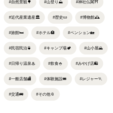
#自然景観
🌳
#山登り
⛰
#神社仏閣
⛩
#近代産業遺産
🏛
#歴史
📜
#博物館
🕰
#旅館
🛏
#ホテル
🏨
#ペンション
🏡
#民宿民泊
🍵
#キャンプ場
🏕
#山小屋
🌄
#日帰り温泉
♨
#飲食
🍚
#みやげ店
🛍
#一般店舗
🏬
#体験施設
🎟
#レジャー
🏃
#交通
🚌
#その他
📎