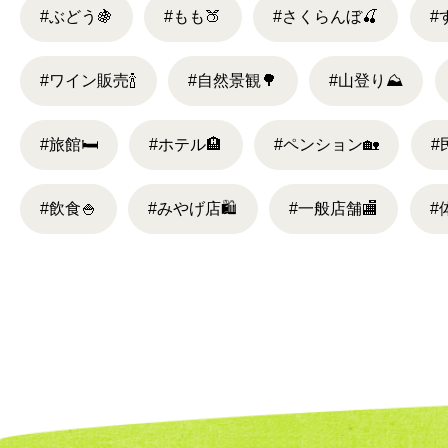
#ぶどう
🍇
#もも
🍑
#さくらんぼ
🍒
#
#ワイン販売
🍾
#自然景観
🌳
#山登り
⛰
#旅館
🛏
#ホテル
🏨
#ペンション
🏡
#
#飲食
🍚
#みやげ店
🛍
#一般店舗
🏬
#