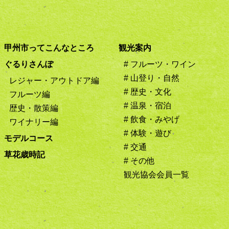
甲州市ってこんなところ
観光案内
ぐるりさんぽ
# フルーツ・ワイン
# 山登り・自然
レジャー・アウトドア編
# 歴史・文化
フルーツ編
# 温泉・宿泊
歴史・散策編
# 飲食・みやげ
ワイナリー編
# 体験・遊び
モデルコース
# 交通
草花歳時記
# その他
観光協会会員一覧