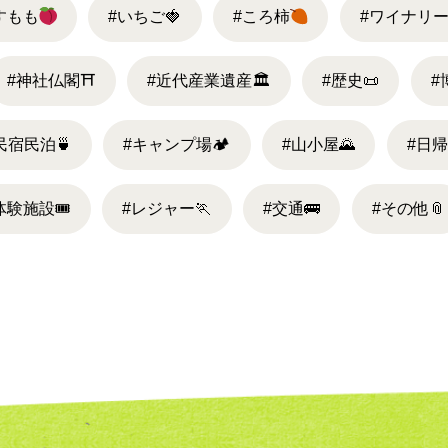
すもも
#いちご
🍓
#ころ柿
#ワイナリ
#神社仏閣
⛩
#近代産業遺産
🏛
#歴史
📜
#
民宿民泊
🍵
#キャンプ場
🏕
#山小屋
🌄
#日
体験施設
🎟
#レジャー
🏃
#交通
🚌
#その他
📎