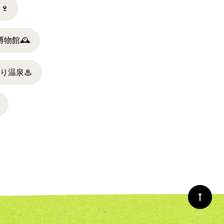
ー
🍷
博物館
🕰
帰り温泉
♨