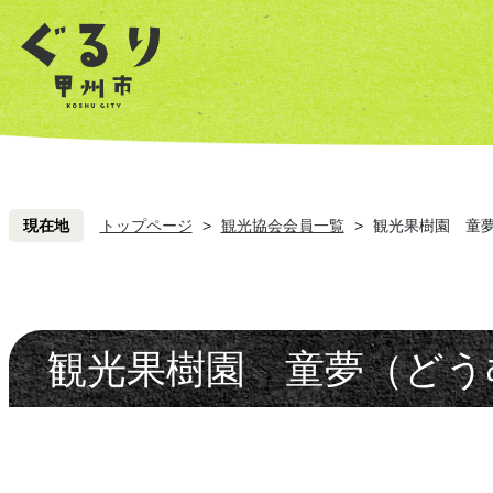
ペ
こ
ペ
こ
ー
こ
ー
こ
ジ
を
ジ
を
の
読
の
読
先
み
先
み
頭
飛
頭
飛
ば
ば
し
し
現在地
トップページ
>
観光協会会員一覧
>
観光果樹園 童
て
て
本
本
文
文
へ
へ
観光果樹園 童夢（どう