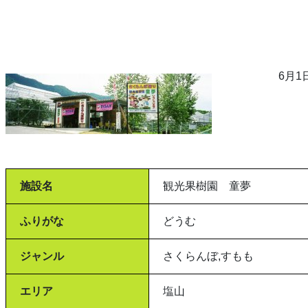
6月
施設名
観光果樹園 童夢
ふりがな
どうむ
ジャンル
さくらんぼ,すもも
エリア
塩山