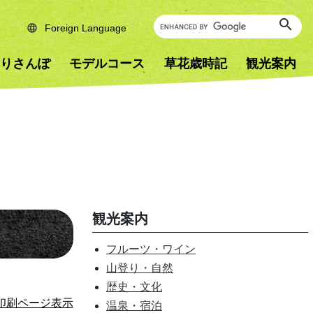
Foreign Language
りさんぽ
モデルコース
草花歳時記
観光案内
観光案内
フルーツ・ワイン
山登り・自然
歴史・文化
印刷ページ表示
温泉・宿泊