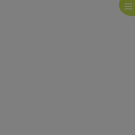
ペ
こ
ー
こ
ジ
を
の
読
先
み
頭
飛
ば
し
て
本
文
へ